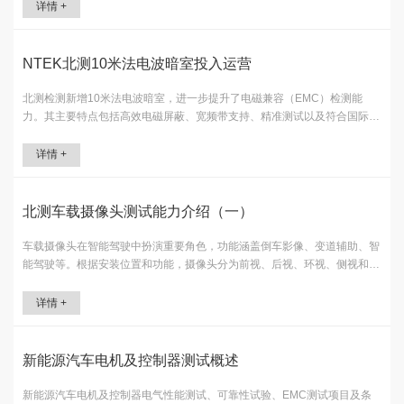
企业三类。同时提及接插件种类及检测认可需求，强调其对保障产品质量、
详情 +
推动行业发展的重要性及企业重视检测的必要性。
NTEK北测10米法电波暗室投入运营
北测检测新增10米法电波暗室，进一步提升了电磁兼容（EMC）检测能
力。其主要特点包括高效电磁屏蔽、宽频带支持、精准测试以及符合国际标
准。通过提供实验室和现场测试服务，解决了超大型或固定式样品的检测难
题，确保设备不产生过多电磁干扰或能有效抵御外部电磁干扰。实验室配备
详情 +
了强大的电源和负载能力，满足各种行业的EMC检测需求，适用于消费电
子、汽车电子、工业设备以及航空航天和军事领域等多个应用场景。
北测车载摄像头测试能力介绍（一）
车载摄像头在智能驾驶中扮演重要角色，功能涵盖倒车影像、变道辅助、智
能驾驶等。根据安装位置和功能，摄像头分为前视、后视、环视、侧视和车
内监控。自动驾驶依赖摄像头捕捉周围环境图像，辅助决策系统识别物体。
光学性能测试，如MTF值和SFR值，衡量摄像头的成像质量，确保其在不同
详情 +
环境下的可靠性。所有测试遵循QC/T 1128-2019标准，涵盖图像性能、电
气特性和环境可靠性等方面。
新能源汽车电机及控制器测试概述
新能源汽车电机及控制器电气性能测试、可靠性试验、EMC测试项目及条