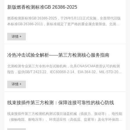
新版燃香检测标准GB 26386-2025
燃香检测新标准GB 26386-2025，于26年5月1日正式实施，全面替代旧版
本标准GB 26386-2011，新标准规定了更严格的重金属含量限值。北测检
测（NTEK）专业第三方燃香检测中心，7~15个工作日出具CNAS/CMA资
质检测报告。
详情 +
冷热冲击试验全解析——第三方检测核心服务指南
北测检测专业第三方冷热冲击试验机构，出具CNAS/CMA资质认可的检测
报告，提供GB/T 2423.22、IEC60068-2-14、EIA-364-32、MIL-STD-202
等标准冷热冲击试验，实验室包括两厢、三箱温度冲击箱，温度范
围-65~150℃，箱子可放入0.5*0.6*0.5m（150L）、
详情 +
0.85*0.8*0.75m（500L）、1.8*1*0.9m（1.5立方）、970mm*780
线束接插件第三方检测：保障连接可靠性的核心防线
线束接插件第三方检测机构测试项目涵盖机械（插拔力、振动等）、电性能
（接触电阻、耐电压等）、环境适应性（高低温、盐雾等）及化学环保四大
类。标准分为国际（ISO、USCAR等）、国内（GB/T、QC/T等）、行业与