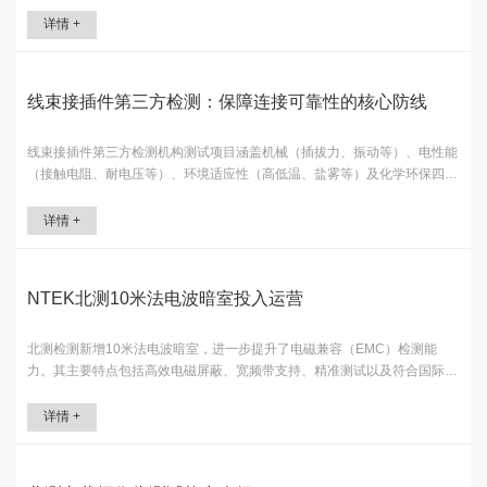
围-65~150℃，箱子可放入0.5*0.6*0.5m（150L）、
详情 +
0.85*0.8*0.75m（500L）、1.8*1*0.9m（1.5立方）、970mm*780
线束接插件第三方检测：保障连接可靠性的核心防线
线束接插件第三方检测机构测试项目涵盖机械（插拔力、振动等）、电性能
（接触电阻、耐电压等）、环境适应性（高低温、盐雾等）及化学环保四大
类。标准分为国际（ISO、USCAR等）、国内（GB/T、QC/T等）、行业与
企业三类。同时提及接插件种类及检测认可需求，强调其对保障产品质量、
详情 +
推动行业发展的重要性及企业重视检测的必要性。
NTEK北测10米法电波暗室投入运营
北测检测新增10米法电波暗室，进一步提升了电磁兼容（EMC）检测能
力。其主要特点包括高效电磁屏蔽、宽频带支持、精准测试以及符合国际标
准。通过提供实验室和现场测试服务，解决了超大型或固定式样品的检测难
题，确保设备不产生过多电磁干扰或能有效抵御外部电磁干扰。实验室配备
详情 +
了强大的电源和负载能力，满足各种行业的EMC检测需求，适用于消费电
子、汽车电子、工业设备以及航空航天和军事领域等多个应用场景。