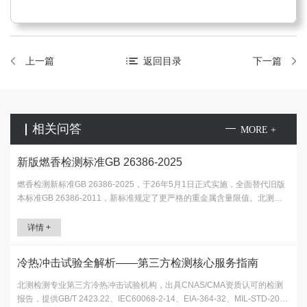
上一篇
返回目录
下一篇
相关问答
MORE +
新版燃香检测标准GB 26386-2025
燃香检测新标准GB 26386-2025，于26年5月1日正式实施，全面替代旧版
本标准GB 26386-2011，新标准规定了更严格的重金属含量限值。北测检
测（NTEK）专业第三方燃香检测中心，7~15个工作日出具CNAS/CMA资
质检测报告。
详情 +
冷热冲击试验全解析——第三方检测核心服务指南
北测检测专业第三方冷热冲击试验机构，出具CNAS/CMA资质认可的检测
报告，提供GB/T 2423.22、IEC60068-2-14、EIA-364-32、MIL-STD-202