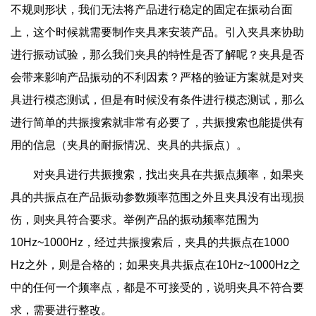
不规则形状，我们无法将产品进行稳定的固定在振动台面
上，这个时候就需要制作夹具来安装产品。引入夹具来协助
进行振动试验，那么我们夹具的特性是否了解呢？夹具是否
会带来影响产品振动的不利因素？严格的验证方案就是对夹
具进行模态测试，但是有时候没有条件进行模态测试，那么
进行简单的共振搜索就非常有必要了，共振搜索也能提供有
用的信息（夹具的耐振情况、夹具的共振点）。
对夹具进行共振搜索，找出夹具在共振点频率，如果夹
具的共振点在产品振动参数频率范围之外且夹具没有出现损
伤，则夹具符合要求。举例产品的振动频率范围为
10Hz~1000Hz，经过共振搜索后，夹具的共振点在1000
Hz之外，则是合格的；如果夹具共振点在10Hz~1000Hz之
中的任何一个频率点，都是不可接受的，说明夹具不符合要
求，需要进行整改。