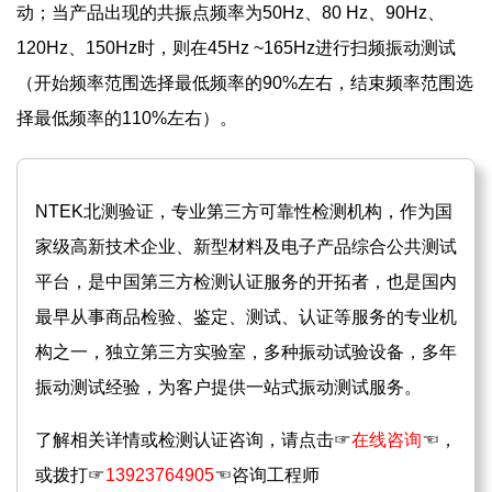
动；当产品出现的共振点频率为50Hz、80 Hz、90Hz、
120Hz、150Hz时，则在45Hz ~165Hz进行扫频振动测试
（开始频率范围选择最低频率的90%左右，结束频率范围选
择最低频率的110%左右）。
NTEK北测验证，专业第三方可靠性检测机构，作为国
家级高新技术企业、新型材料及电子产品综合公共测试
平台，是中国第三方检测认证服务的开拓者，也是国内
最早从事商品检验、鉴定、测试、认证等服务的专业机
构之一，独立第三方实验室，多种振动试验设备，多年
振动测试经验，为客户提供一站式振动测试服务。
了解相关详情或检测认证咨询，请点击☞
在线咨询
☜，
或拨打☞
13923764905
☜咨询工程师