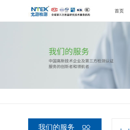
首页
环境可靠性试验
可靠性实验室
公司新闻
集团介绍
耐
电
行
荣
检测服务
实验室中心
新闻中心
关于北测
疲劳寿命测试
汽车零部件实验室
腐
失
行业解决方案
有毒有害物质检测
无线
认证服务
安全实验室
理
能效测试
其他实验室
电
汽车与轨道交通
汽
其他测试
我们的服务