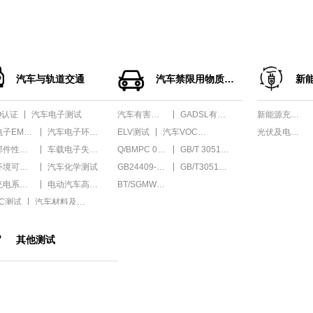
汽车与轨道交通
汽车禁限用物质检测
新能源
Q认证
汽车电子测试
汽车有害物质测试
GADSL有害物质测试
新能源充电桩测试
汽车电子EMC测试
汽车电子环境模式试验
ELV测试
汽车VOC检测
光伏及电力储能系统的电力转换设备检测/认证
车载部件性能测试
车载电子失效分析
Q/BMPC 016-2017《产品禁限用物质要求及橡塑件标识要求》
GB/T 30512-2014《汽车禁用物质要求》
汽车环境可靠性测试
汽车化学测试
GB24409-2009汽车涂料检测
GB/T30512-2014有害物质测试
汽车充电系统检测
电动汽车高压系统及其部件检测
BT/SGMWJ 0849-2015五菱汽车禁用物质要求
DC测试
汽车材料及零部件阻燃测试/燃烧试验
汽车相关法规和增值服务
其他测试