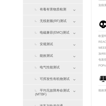
划痕
有毒有害物质检测
无线射频(RF)测试
电磁兼容(EMC)测试
欧盟R
REA
安规测试
WEE
加州6
能效测试
包装
POP
电气性能测试
CHC
邻苯
可挥发性有机物测试
MSD
甲醛
平均无故障寿命测试
能效
(MTBF)
石棉
汽车与轨道交通