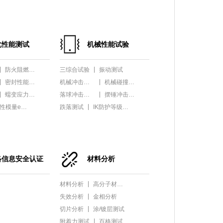
化性能测试
机械性能试验
防火阻燃性能测试
三综合试验
振动测试
密封性能检测
机械冲击试验
机械碰撞测试
蠕变应力松弛检测
落球冲击试验
摆锤冲击试验
弹性模量e及泊松比的测定
跌落测试
IK防护等级测试
络信息安全认证
材料分析
材料分析
高分子材料分析
失效分析
金相分析
切片分析
涂/镀层测试
附着力测试
百格测试