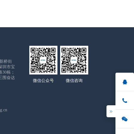
区新桥街
深圳市宝
30栋；
三围奋达
微信公众号
微信咨询
g.cn