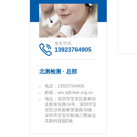
服务热线
13923764905
北测检测 · 总部
电话：13923764905
邮箱：win.li@ntek.org.cn
地址：深圳市宝安区新桥街
道新发东路24号；深圳市宝
安区沙井新桥芙蓉路30栋；
深圳市宝安区航城三围奋达
高新科技园E栋