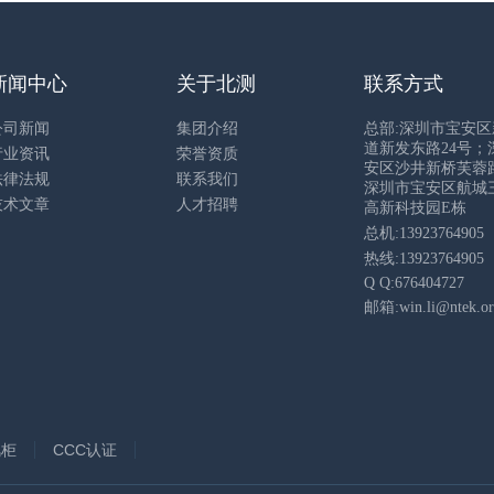
新闻中心
关于北测
联系方式
公司新闻
集团介绍
总部:深圳市宝安
道新发东路24号；
行业资讯
荣誉资质
安区沙井新桥芙蓉路
法律法规
联系我们
深圳市宝安区航城
技术文章
人才招聘
高新科技园E栋
总机:13923764905
热线:13923764905
Q Q:676404727
邮箱:win.li@ntek.or
风柜
CCC认证