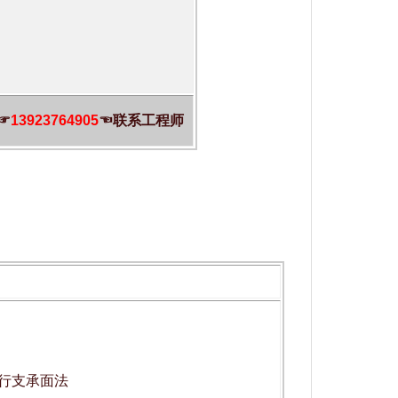
☞
13923764905
☜联系工程师
 平行支承面法