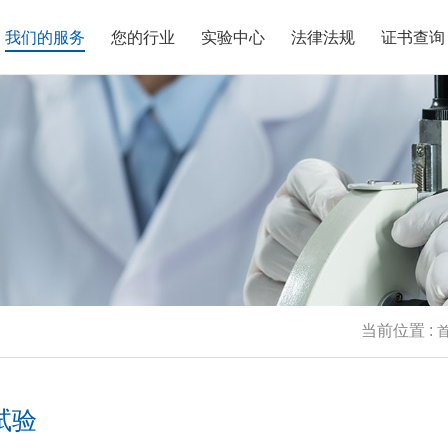
我们的服务
您的行业
实验中心
法律法规
证书查询
老化试验
气性能实验室
业资讯
誉资质
理化性能测试
EMC实验室
法律法规
联系我们
机械性能试验
材料实验室
技术文章
人才招聘
蚀性能测试
效分析实验室
网络信息安全认证
无线射频实验室
材料分析
5G通信&物联网实验
汽车电子EMC和充电
射频(RF)测试
电磁兼容(EMC)测试
安规测试
化分析实验室
新能源实验室
验室
平均无故障寿命测试
气性能测试
可挥发性有机物测试
(MTBF)
车禁限用物质检测
新能源“光储充”产品测试
包装运输（ISTA）测
当前位置 :
试验