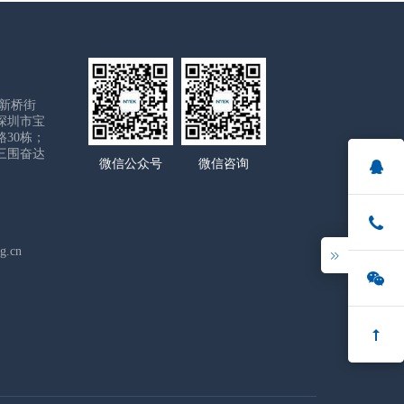
区新桥街
深圳市宝
30栋；
三围奋达
微信公众号
微信咨询
g.cn