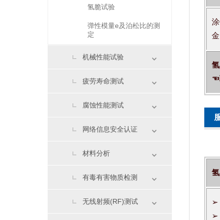
氢脆试验
涂
弹性模量e及泊松比的测
定
金
机械性能试验
氢
☜
疲劳寿命测试
腐蚀性能测试
网络信息安全认证
材料分析
氢
有毒有害物质检测
无线射频(RF)测试
➢
➢