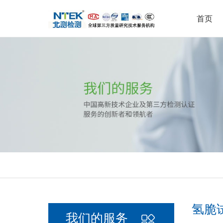
首页
环境可靠性试验
可靠性实验室
公司新闻
集团介绍
耐
电
行
荣
检测服务
实验室中心
新闻中心
关于北测
疲劳寿命测试
汽车零部件实验室
腐
失
行业解决方案
有毒有害物质检测
无线
认证服务
安全实验室
理
能效测试
其他实验室
电
汽车与轨道交通
汽
其他测试
氢脆
我们的服务