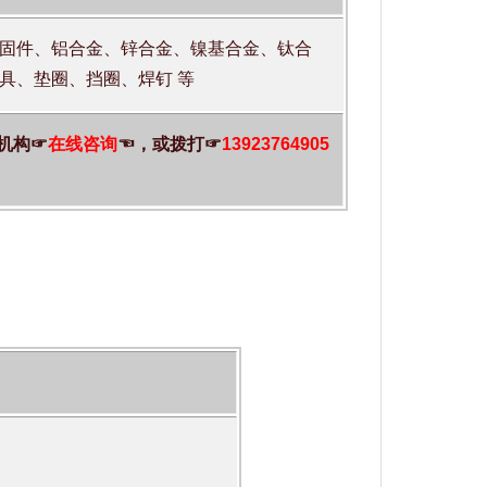
固件、铝合金、锌合金、镍基合金、钛合
具、垫圈、挡圈、焊钉 等
机构☞
在线咨询
☜，或拨打☞
13923764905