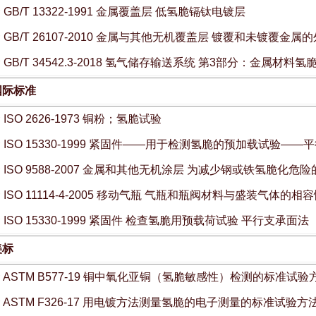
★
GB/T 13322-1991 金属覆盖层 低氢脆镉钛电镀层
★
GB/T 26107-2010 金属与其他无机覆盖层 镀覆和未镀覆
★
GB/T 34542.3-2018 氢气储存输送系统 第3部分：金属材
国际标准
★
ISO 2626-1973 铜粉；氢脆试验
★
ISO 15330-1999 紧固件——用于检测氢脆的预加载试验——
★
ISO 9588-2007 金属和其他无机涂层 为减少钢或铁氢脆化危
★
ISO 11114-4-2005 移动气瓶 气瓶和瓶阀材料与盛装气体
★
ISO 15330-1999 紧固件 检查氢脆用预载荷试验 平行支承面法
美标
★
ASTM B577-19 铜中氧化亚铜（氢脆敏感性）检测的标准试验
★
ASTM F326-17 用电镀方法测量氢脆的电子测量的标准试验方