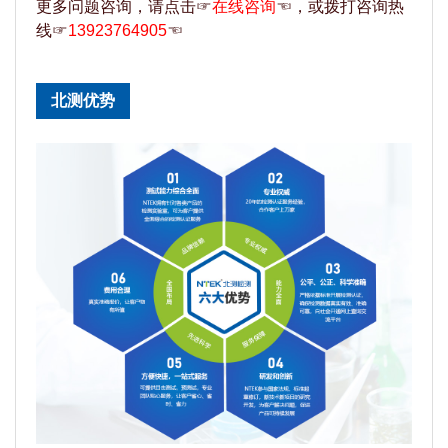
更多问题咨询，请点击☞
在线咨询
☜，或拨打咨询热
线☞
13923764905
☜
北测优势