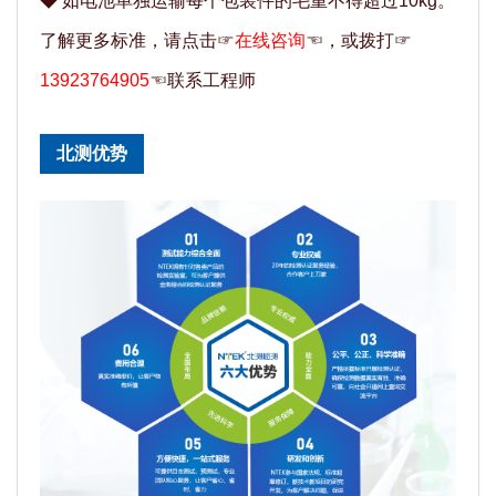
◆
如电池单独运输每个包装件的毛重不得超过10kg。
了解更多标准，请点击☞
在线咨询
☜，或拨打☞
13923764905
☜联系工程师
北测优势