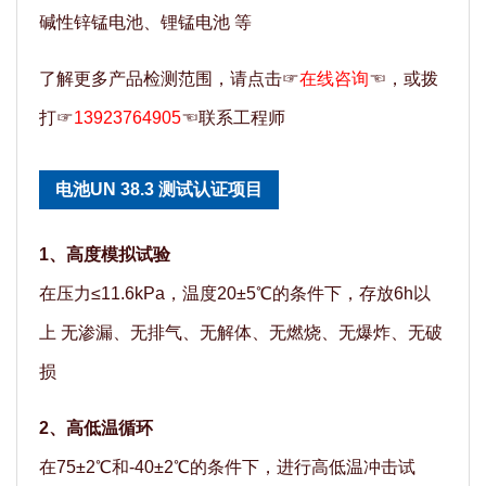
碱性锌锰电池、锂锰电池 等
了解更多产品检测范围，请点击☞
在线咨询
☜，或拨
打☞
13923764905
☜联系工程师
电池UN 38.3 测试认证项目
1、高度模拟试验
在压力≤11.6kPa，温度20±5℃的条件下，存放6h以
上 无渗漏、无排气、无解体、无燃烧、无爆炸、无破
损
2、高低温循环
在75±2℃和-40±2℃的条件下，进行高低温冲击试