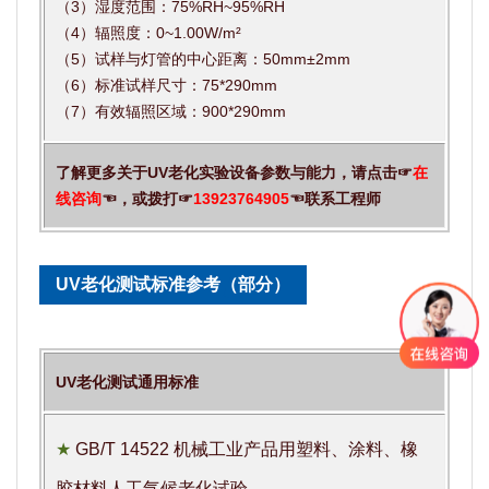
（3）湿度范围：75%RH~95%RH
（4）辐照度：0~1.00W/m²
（5）试样与灯管的中心距离：50mm±2mm
（6）标准试样尺寸：75*290mm
（7）有效辐照区域：900*290mm
了解更多关于UV老化实验设备参数与能力，请点击☞
在
线咨询
☜，或拨打☞
13923764905
☜联系工程师
UV老化测试标准参考（部分）
UV老化测试通用标准
★
GB/T 14522 机械工业产品用塑料、涂料、橡
胶材料人工气候老化试验